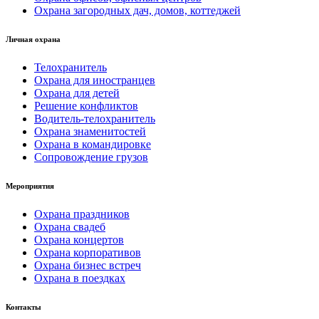
Охрана загородных дач, домов, коттеджей
Личная охрана
Телохранитель
Охрана для иностранцев
Охрана для детей
Решение конфликтов
Водитель-телохранитель
Охрана знаменитостей
Охрана в командировке
Сопровождение грузов
Мероприятия
Охрана праздников
Охрана свадеб
Охрана концертов
Охрана корпоративов
Охрана бизнес встреч
Охрана в поездках
Контакты