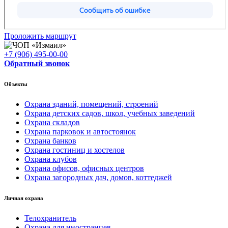
Проложить маршрут
+7 (906) 495-00-00
Обратный звонок
Объекты
Охрана зданий, помещений, строений
Охрана детских садов, школ, учебных заведений
Охрана складов
Охрана парковок и автостоянок
Охрана банков
Охрана гостиниц и хостелов
Охрана клубов
Охрана офисов, офисных центров
Охрана загородных дач, домов, коттеджей
Личная охрана
Телохранитель
Охрана для иностранцев